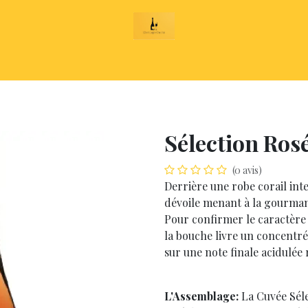
AGNE
CATALOGUE
SUR-MESURE
NOTRE M
Sélection Ros
(0 avis)
Derrière une robe corail inten
dévoile menant à la gourmandi
Pour confirmer le caractèr
la bouche livre un concentré 
sur une note finale acidulée 
L'Assemblage:
La Cuvée Séle