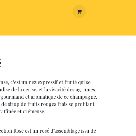
AISON
é
se, c’est un nez expressif et fruité qui se
se de la cerise, et la vivacité des agrumes.
e gourmand et aromatique de ce champagne,
de sirop de fruits rouges frais se profilant
raffinée et crémeuse.
ction Rosé est un rosé d’assemblage issu de