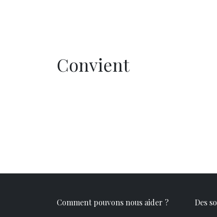
Convie​nt
Comment pouvons nous aider ?
Des so