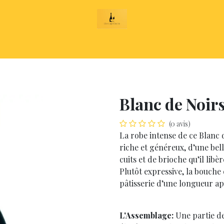
AGNE
CATALOGUE
SUR-MESURE
NOTRE M
Blanc de Noir
(0 avis)
La robe intense de ce Blanc 
riche et généreux, d’une bel
cuits et de brioche qu’il lib
Plutôt expressive, la bouche 
pâtisserie d’une longueur ap
L'Assemblage:
Une partie d