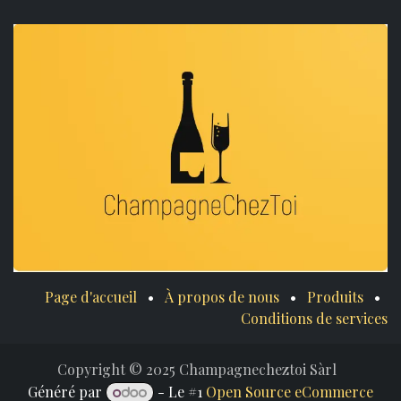
Page d'accueil
•
À propos de nous
•
Produits
•
Conditions de services
Copyright © 2025 Champagnecheztoi Sàrl
Généré par
- Le #1
Open Source eCommerce