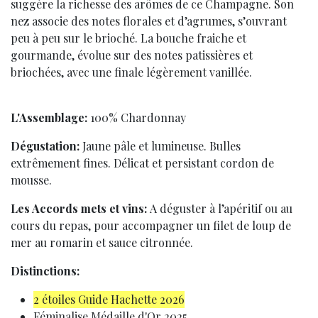
suggère la richesse des arômes de ce Champagne. Son
nez associe des notes florales et d’agrumes, s’ouvrant
peu à peu sur le brioché. La bouche fraiche et
gourmande, évolue sur des notes patissières et
briochées, avec une finale légèrement vanillée.
L'Assemblage:
100% Chardonnay
Dégustation:
Jaune pâle et lumineuse. Bulles
extrêmement fines. Délicat et persistant cordon de
mousse.
Les Accords mets et vins:
A déguster à l’apéritif ou au
cours du repas, pour accompagner un filet de loup de
mer au romarin et sauce citronnée.
Distinctions:
2 étoiles Guide Hachette 2026
Féminalise Médaille d'Or 2025